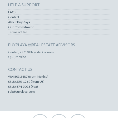
HELP & SUPPORT
FAQS
Contact
About BuyPlaya
Our Commitment
Terms of Use
BUYPLAYA REAL ESTATE ADVISORS
Centro, 77710 Playa del Carmen,
Q.R., Mexico
CONTACT US
984 803 2487 (from Mexico)
(518) 250-1269 (from US)
(518) 874-5053 (Fax)
rob@buyplaya.com