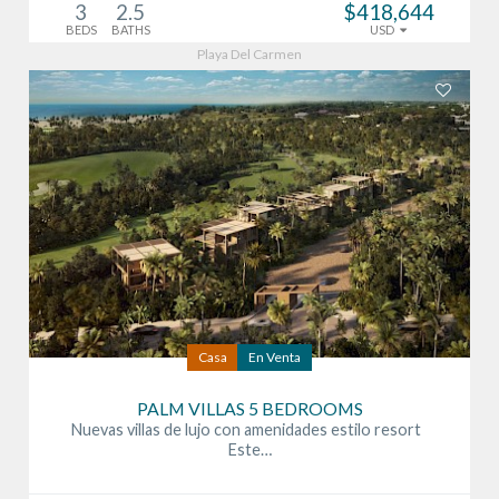
3
2.5
$418,644
BEDS
BATHS
USD
Playa Del Carmen
Casa
En Venta
PALM VILLAS 5 BEDROOMS
Nuevas villas de lujo con amenidades estilo resort
Este…