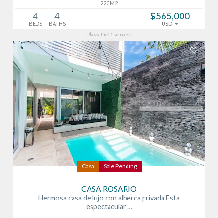
220 M2
4
4
$565,000
BEDS
BATHS
USD
Playa Del Carmen
Casa
Sale Pending
CASA ROSARIO
Hermosa casa de lujo con alberca privada Esta
espectacular …