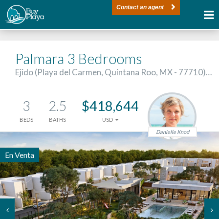
Contact an agent
Palmara 3 Bedrooms
Ejido (Playa del Carmen, Quintana Roo, MX - 77710)…
3
2.5
$418,644
BEDS
BATHS
USD
Danielle Knod
En Venta