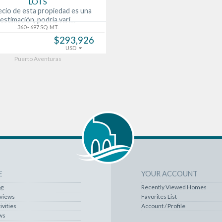
LOTS
ecio de esta propiedad es una
estimación, podría vari…
360 - 697 SQ. MT.
$293,926
USD
Puerto Aventuras
E
YOUR ACCOUNT
og
Recently Viewed Homes
rviews
Favorites List
ivities
Account / Profile
ws