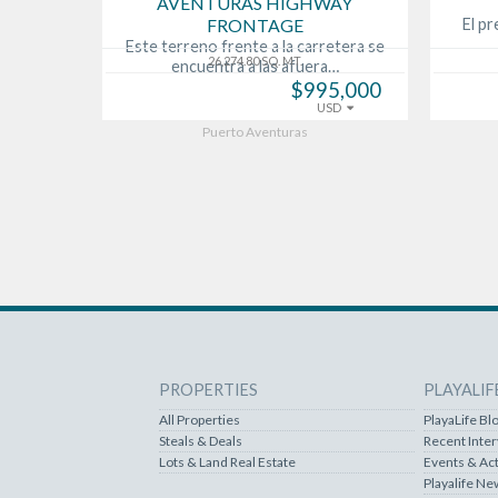
AVENTURAS HIGHWAY
FRONTAGE
El pr
Este terreno frente a la carretera se
26,274.80 SQ. MT.
encuentra a las afuera…
$995,000
USD
Puerto Aventuras
PROPERTIES
PLAYALIF
All Properties
PlayaLife Bl
Steals & Deals
Recent Inte
Lots & Land Real Estate
Events & Act
Playalife Ne