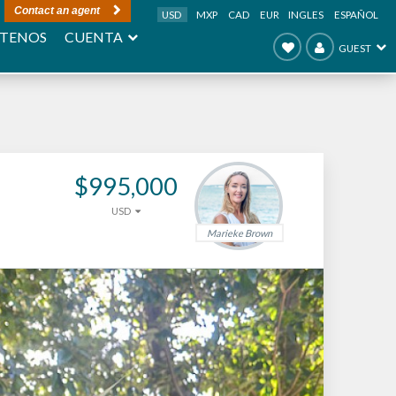
Contact an agent
USD
MXP
CAD
EUR
INGLES
ESPAÑOL
CUENTA
TENOS
GUEST
$995,000
USD
Marieke Brown