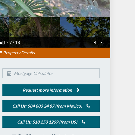
1
-
7
/
18
Property Details
Mortgage Calculator
Request more information
Call Us: 984 803 24 87 (from Mexico)
Call Us: 518 250 1269 (from US)