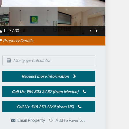
1
-
7
/
30
Property Details
Mortgage Calculator
Request more information
Call Us: 984 803 24 87 (from Mexico)
Call Us: 518 250 1269 (from US)
Add to Favorites
Email Property