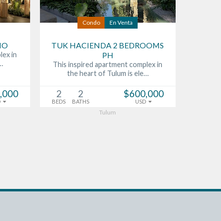
Condo
En Venta
IO
TUK HACIENDA 2 BEDROOMS
lex in
PH
…
This inspired apartment complex in
the heart of Tulum is ele…
,000
2
2
$600,000
D
BEDS
BATHS
USD
Tulum