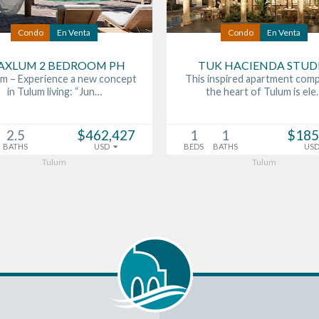
Condo
En Venta
Condo
En Venta
AXLUM 2 BEDROOM PH
TUK HACIENDA STUD
um – Experience a new concept
This inspired apartment comp
in Tulum living: “Jun…
the heart of Tulum is ele
2.5
$462,427
1
1
$185
BATHS
USD
BEDS
BATHS
US
Tulum
Tulum