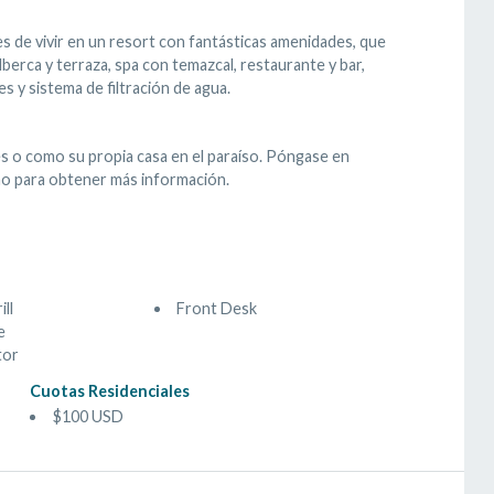
es de vivir en un resort con fantásticas amenidades, que
lberca y terraza, spa con temazcal, restaurante y bar,
s y sistema de filtración de agua.
s o como su propia casa en el paraíso. Póngase en
o para obtener más información.
ill
Front Desk
e
tor
Cuotas Residenciales
$100 USD