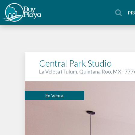
PR
Central Park Studio
La Veleta (Tulum, Quintana Roo, MX - 77
En Venta