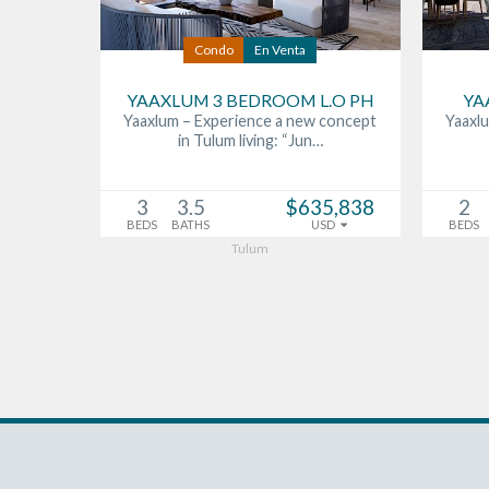
Condo
En Venta
YAAXLUM 3 BEDROOM L.O PH
YA
Yaaxlum – Experience a new concept
Yaaxl
in Tulum living: “Jun…
3
3.5
$635,838
2
BEDS
BATHS
USD
BEDS
Tulum