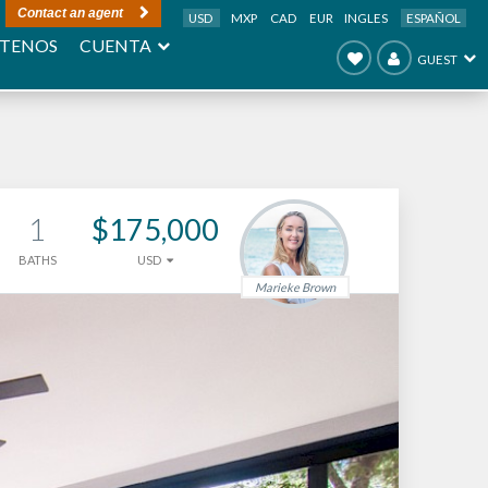
Contact an agent
USD
MXP
CAD
EUR
INGLES
ESPAÑOL
CUENTA
TENOS
GUEST
1
$175,000
BATHS
USD
Marieke Brown