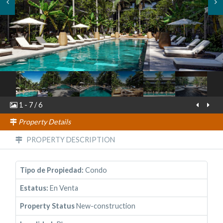
1
-
7
/
6
Property Details
PROPERTY DESCRIPTION
Tipo de Propiedad:
Condo
Estatus:
En Venta
Property Status
New-construction