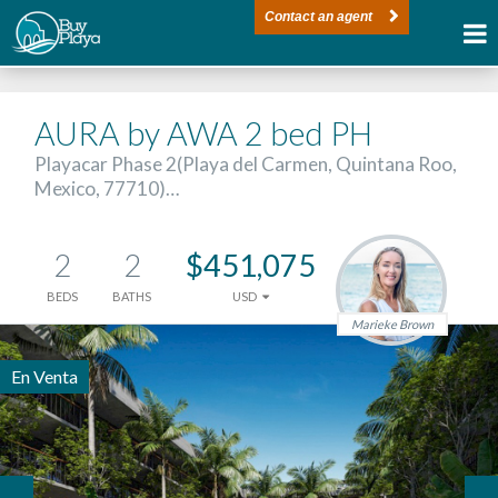
Contact an agent
AURA by AWA 2 bed PH
Playacar Phase 2(Playa del Carmen, Quintana Roo,
Mexico, 77710)…
2
2
$451,075
BEDS
BATHS
USD
Marieke Brown
En Venta