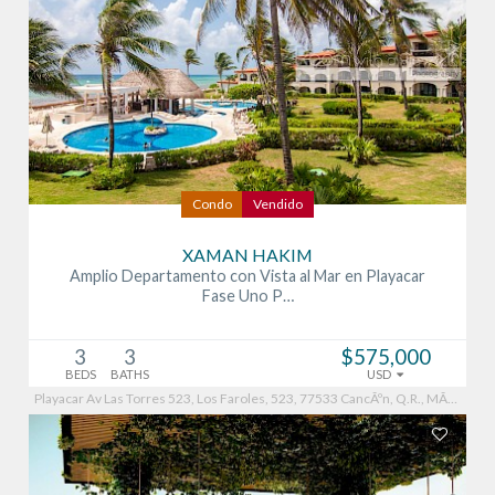
Condo
Vendido
XAMAN HAKIM
Amplio Departamento con Vista al Mar en Playacar
Fase Uno P…
3
3
$575,000
BEDS
BATHS
USD
Playacar Av Las Torres 523, Los Faroles, 523, 77533 CancÃºn, Q.R., MÃ©xico