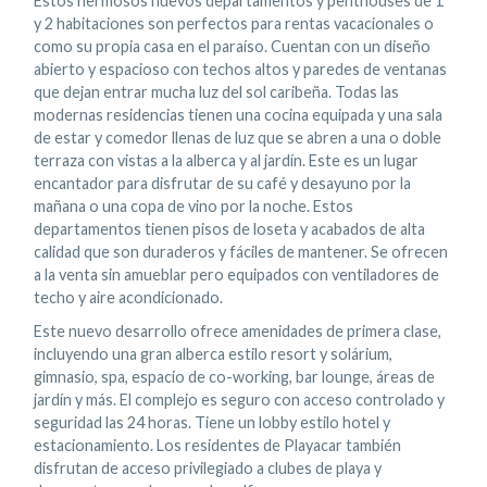
Estos hermosos nuevos departamentos y penthouses de 1
y 2 habitaciones son perfectos para rentas vacacionales o
como su propia casa en el paraíso. Cuentan con un diseño
abierto y espacioso con techos altos y paredes de ventanas
que dejan entrar mucha luz del sol caribeña. Todas las
modernas residencias tienen una cocina equipada y una sala
de estar y comedor llenas de luz que se abren a una o doble
terraza con vistas a la alberca y al jardín. Este es un lugar
encantador para disfrutar de su café y desayuno por la
mañana o una copa de vino por la noche. Estos
departamentos tienen pisos de loseta y acabados de alta
calidad que son duraderos y fáciles de mantener. Se ofrecen
a la venta sin amueblar pero equipados con ventiladores de
techo y aire acondicionado.
Este nuevo desarrollo ofrece amenidades de primera clase,
incluyendo una gran alberca estilo resort y solárium,
gimnasio, spa, espacio de co-working, bar lounge, áreas de
jardín y más. El complejo es seguro con acceso controlado y
seguridad las 24 horas. Tiene un lobby estilo hotel y
estacionamiento. Los residentes de Playacar también
disfrutan de acceso privilegiado a clubes de playa y