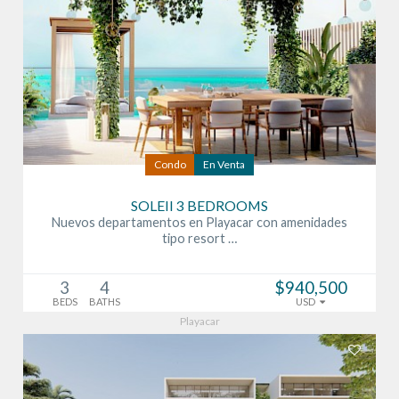
Condo
En Venta
SOLEII 3 BEDROOMS
Nuevos departamentos en Playacar con amenidades
tipo resort …
3
4
$940,500
BEDS
BATHS
USD
Playacar