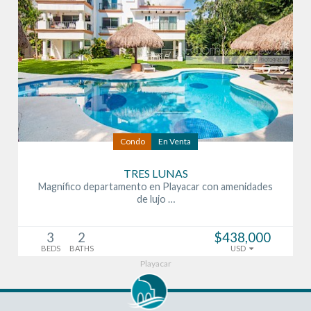
Condo
En Venta
TRES LUNAS
Magnífico departamento en Playacar con amenidades
de lujo …
3
2
$438,000
BEDS
BATHS
USD
Playacar