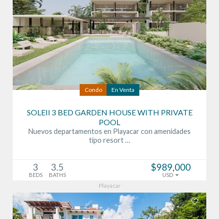
Condo
En Venta
SOLEII 3 BED GARDEN HOUSE WITH PRIVATE
POOL
Nuevos departamentos en Playacar con amenidades
tipo resort …
3
3.5
$989,000
BEDS
BATHS
USD
Playacar